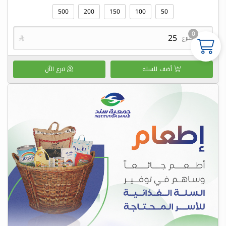
500
200
150
100
50
0
مبلغ التبرع

أضف للسلة
تبرع الآن