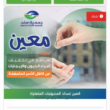
عاجلة
مُعين (سداد المديونيات المتعثرة)
تم التبرع بـ
788
ريال من
180,000