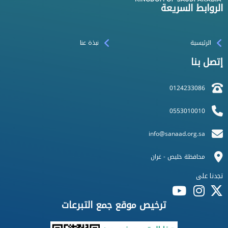
الروابط السريعة
الرئيسية
نبذة عنا
إتصل بنا
0124233086
0553010010
info@sanaad.org.sa
محافظة خليص - غران
تجدنا على
ترخيص موقع جمع التبرعات