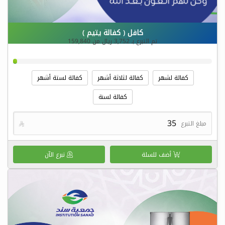
كافل ( كفالة يتيم )
تم التبرع بـ
3,752
ريال من
159,840
كفالة لشهر
كفالة لثلاثة أشهر
كفالة لستة أشهر
كفالة لسنة
مبلغ التبرع

أضف للسلة
تبرع الآن