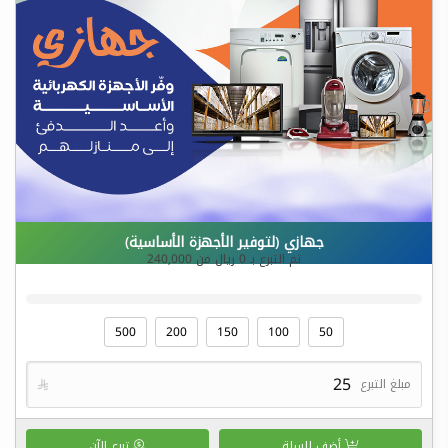
جهازي (لتوفير الأجهزة الأساسية)
تم التبرع بـ
0
ريال من
240,000
500
200
150
100
50
مبلغ التبرع

أضف للسلة
تبرع الآن