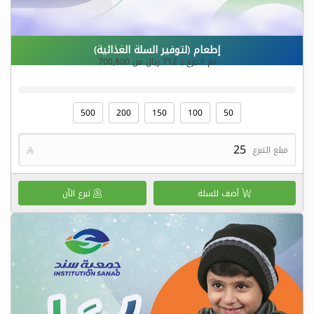
إطعام (لتوفير السلة الغذائية)
تم التبرع بـ
712
ريال من
700,800
500
200
150
100
50
مبلغ التبرع

أضف للسلة
تبرع الآن