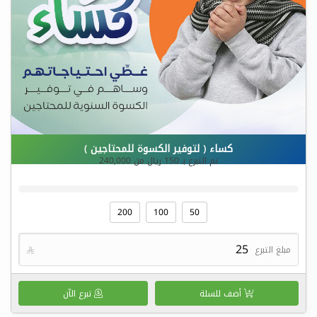
كساء ( لتوفير الكسوة للمحتاجين )
تم التبرع بـ
150
ريال من
240,000
200
100
50
مبلغ التبرع

أضف للسلة
تبرع الآن